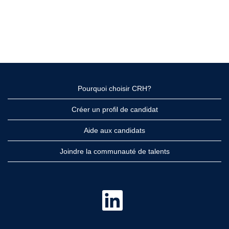
Pourquoi choisir CRH?
Créer un profil de candidat
Aide aux candidats
Joindre la communauté de talents
S
’
o
u
v
r