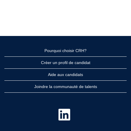
Pourquoi choisir CRH?
Créer un profil de candidat
Aide aux candidats
Joindre la communauté de talents
S
’
o
u
v
r