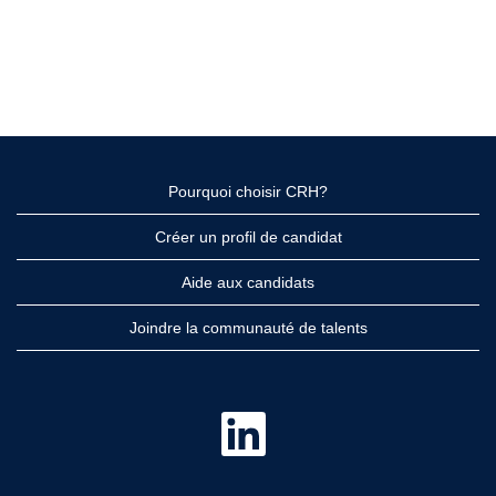
Pourquoi choisir CRH?
Créer un profil de candidat
Aide aux candidats
Joindre la communauté de talents
S
’
o
u
v
r