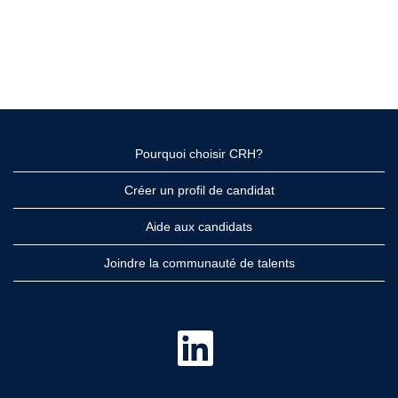
Pourquoi choisir CRH?
Créer un profil de candidat
Aide aux candidats
Joindre la communauté de talents
S
’
o
u
v
r