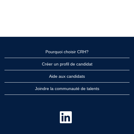
Pourquoi choisir CRH?
Créer un profil de candidat
Aide aux candidats
Joindre la communauté de talents
S
’
o
u
v
r