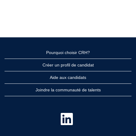
Pourquoi choisir CRH?
Créer un profil de candidat
Aide aux candidats
Joindre la communauté de talents
S
’
o
u
v
r