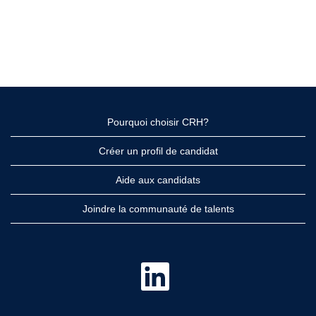
Pourquoi choisir CRH?
Créer un profil de candidat
Aide aux candidats
Joindre la communauté de talents
S
’
o
u
v
r