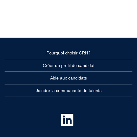
Pourquoi choisir CRH?
Créer un profil de candidat
Aide aux candidats
Joindre la communauté de talents
S
’
o
u
v
r