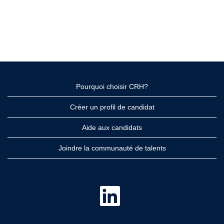
Pourquoi choisir CRH?
Créer un profil de candidat
Aide aux candidats
Joindre la communauté de talents
S
’
o
u
v
r