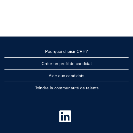
Pourquoi choisir CRH?
Créer un profil de candidat
Aide aux candidats
Joindre la communauté de talents
S
’
o
u
v
r