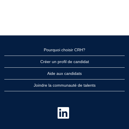
Pourquoi choisir CRH?
Créer un profil de candidat
Aide aux candidats
Joindre la communauté de talents
S
’
o
u
v
r