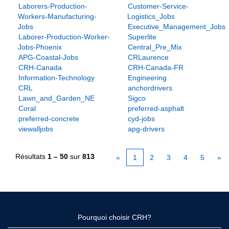
Laborers-Production-
Customer-Service-
Workers-Manufacturing-
Logistics_Jobs
Jobs
Executive_Management_Jobs
Laborer-Production-Worker-
Superlite
Jobs-Phoenix
Central_Pre_Mix
APG-Coastal-Jobs
CRLaurence
CRH-Canada
CRH-Canada-FR
Information-Technology
Engineering
CRL
anchordrivers
Lawn_and_Garden_NE
Sigco
Coral
preferred-asphalt
preferred-concrete
cyd-jobs
viewalljobs
apg-drivers
Résultats
1 – 50
sur
813
«
1
2
3
4
5
»
Pourquoi choisir CRH?