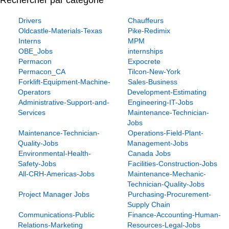
Rechercher par catégorie
Drivers
Chauffeurs
Oldcastle-Materials-Texas
Pike-Redimix
Interns
MPM
OBE_Jobs
internships
Permacon
Expocrete
Permacon_CA
Tilcon-New-York
Forklift-Equipment-Machine-
Sales-Business
Operators
Development-Estimating
Administrative-Support-and-
Engineering-IT-Jobs
Services
Maintenance-Technician-
Jobs
Maintenance-Technician-
Operations-Field-Plant-
Quality-Jobs
Management-Jobs
Environmental-Health-
Canada Jobs
Safety-Jobs
Facilities-Construction-Jobs
All-CRH-Americas-Jobs
Maintenance-Mechanic-
Technician-Quality-Jobs
Project Manager Jobs
Purchasing-Procurement-
Supply Chain
Communications-Public
Finance-Accounting-Human-
Relations-Marketing
Resources-Legal-Jobs