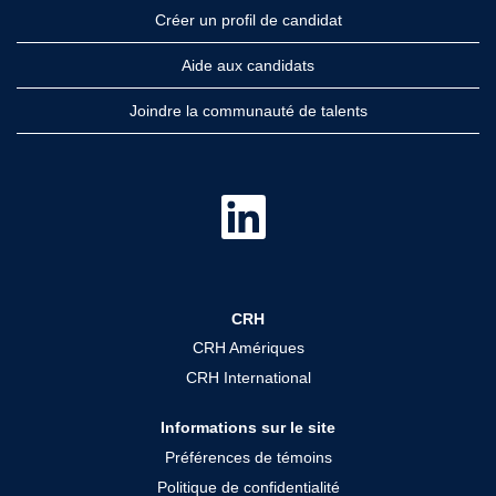
Créer un profil de candidat
Aide aux candidats
Joindre la communauté de talents
S
’
o
u
v
r
e
d
CRH
a
n
CRH Amériques
s
u
CRH International
n
n
o
Informations sur le site
u
v
Préférences de témoins
e
l
Politique de confidentialité
o