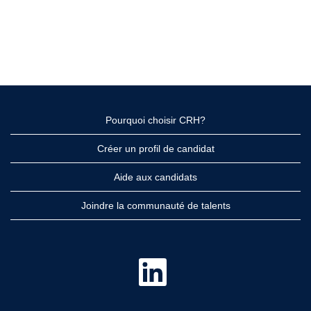
Pourquoi choisir CRH?
Créer un profil de candidat
Aide aux candidats
Joindre la communauté de talents
S
’
o
u
v
r